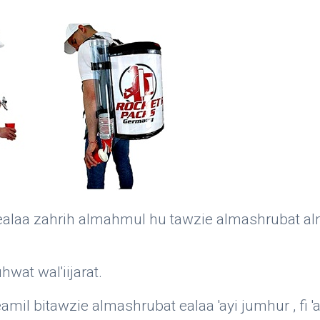
 ealaa zahrih almahmul hu tawzie almashrubat al
wat wal'iijarat.
amil bitawzie almashrubat ealaa 'ayi jumhur , fi '