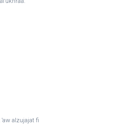
 al'ukhraa.
aw alzujajat fi