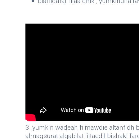
bial'iidafat 'iilaa dhlk , yumkinuna 
3. yumkin wadeah fi mawdie altanfidh bsr
almaqsurat alqabilat liltaedil bishakl fa