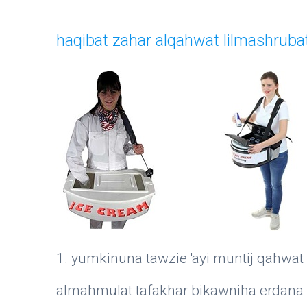
haqibat zahar alqahwat lilmashrubat
1. yumkinuna tawzie 'ayi muntij qahwat
almahmulat tafakhar bikawniha erdana f