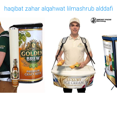
haqibat zahar alqahwat lilmashrub alddafi