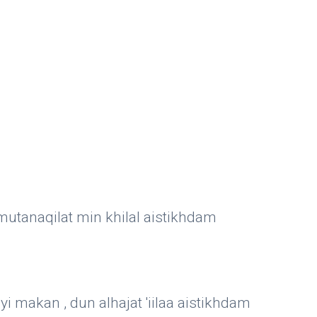
mutanaqilat min khilal aistikhdam
ayi makan , dun alhajat 'iilaa aistikhdam