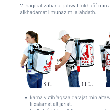
2. haqibat zahar alqahwat tukhafif min al
alkhadamat limunazimi al'ahdath.
kama yutih 'aqsaa darajat min altae
lilealamat altijariat.