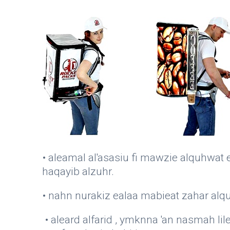
• aleamal al'asasiu fi mawzie alquhwat
haqayib alzuhr.
• nahn nurakiz ealaa mabieat zahar alquh
• aleard alfarid , ymknna 'an nasmah lile