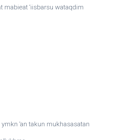
adat mabieat 'iisbarsu wataqdim
zuhr ymkn 'an takun mukhasasatan