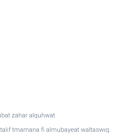
ibat zahar alquhwat
htalif tmamana fi almubayeat waltaswiq.