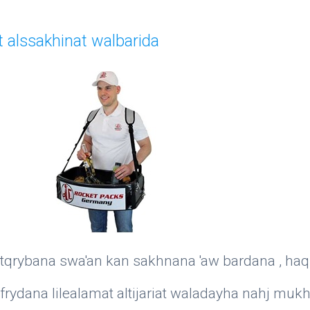
 alssakhinat walbarida
 tqrybana swa'an kan sakhnana 'aw bardana , haq
rydana lilealamat altijariat waladayha nahj muk