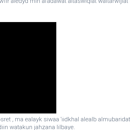
tawfir aledyd min al'adawat altaswiqiat waltarwijiat
et , ma ealayk siwaa 'iidkhal alealb almubaridat '
rdiin watakun jahzana lilbaye.