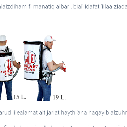
aizdiham fi manatiq albar , bial'iidafat 'iilaa zi
arud lilealamat altijariat hayth 'ana haqayib al