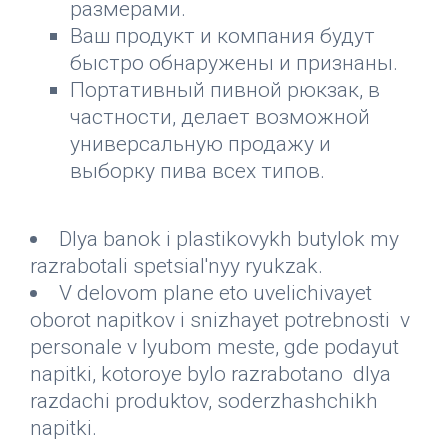
размерами.
Ваш продукт и компания будут
быстро обнаружены и признаны.
Портативный пивной рюкзак, в
частности, делает возможной
универсальную продажу и
выборку пива всех типов.
Dlya banok i plastikovykh butylok my
razrabotali spetsial'nyy ryukzak.
V delovom plane eto uvelichivayet
oborot napitkov i snizhayet potrebnosti v
personale v lyubom meste, gde podayut
napitki, kotoroye bylo razrabotano dlya
razdachi produktov, soderzhashchikh
napitki.