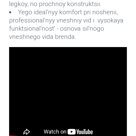
legkoy, no prochnoy konstruktsii.
Yego ideal'nyy komfort pri noshenii,
professional'nyy vneshniy vid i vysokaya
funktsional'nost' - osnova sil'nogo
vneshnego vida brenda.