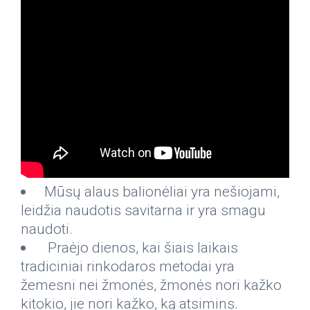
Mūsų alaus balionėliai yra nešiojami,
leidžia naudotis savitarna ir yra smagu
naudoti.
Praėjo dienos, kai šiais laikais
tradiciniai rinkodaros metodai yra
žemesni nei žmonės, žmonės nori kažko
kitokio, jie nori kažko, ką atsimins.